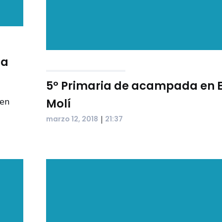
ia
5º Primaria de acampada en 
 en
Molí
|
marzo 12, 2018
21:37