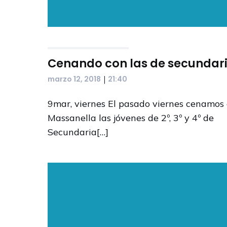
Cenando con las de secundar
|
marzo 12, 2018
21:40
9mar, viernes El pasado viernes cenamos
Massanella las jóvenes de 2º, 3º y 4º de
Secundaria[…]