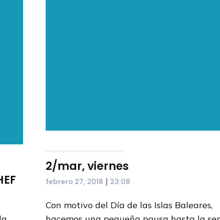
2/mar, viernes
HEF
|
febrero 27, 2018
23:08
Con motivo del Día de las Islas Baleares,
la
hacemos una pequeña pausa hasta la s