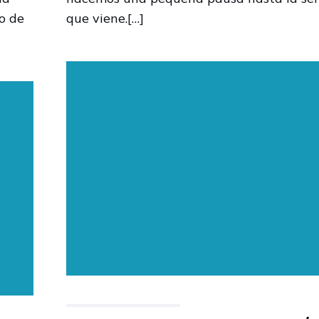
o de
que viene.[…]